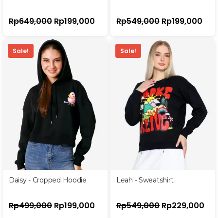
Rp
649,000
Rp
199,000
Rp
549,000
Rp
199,000
Sale!
Sale!
Daisy - Cropped Hoodie
Leah - Sweatshirt
Rp
499,000
Rp
199,000
Rp
549,000
Rp
229,000